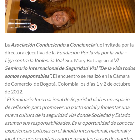
La
Asociación Conduciendo a Conciencia
fue invitada por la
directora ejecutiva de la
Fundación Por la vía por la vida –
Liga contra la Violencia Vial
, Sra. Mary Bottagisio al
VI
Seminario Internacional de Seguridad Vial “De la vida todos
somos responsables”
. El encuentro se realizó en la Cámara
de Comercio de Bogotá, Colombia los días 1 y 2 de octubre
de 2012.
“
El Seminario Internacional de Seguridad vial es un espacio
de reflexión para promover un pacto social y fomentar una
nueva cultura de la seguridad vial donde Sociedad y Estado
asumen sus responsabilidades. Es la oportunidad de conocer
experiencias exitosas en el ámbito internacional, nacional y
local, que nos permitan conocer mejor las causas de muertes