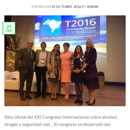
POSTED ON
25 OCTUBRE, 2016
BY
ADMIN
25
Oct
Sitio oficial del XXI Congreso Internacional sobre alcohol,
drogas y seguridad vial. _ El congreso se desarrolló del