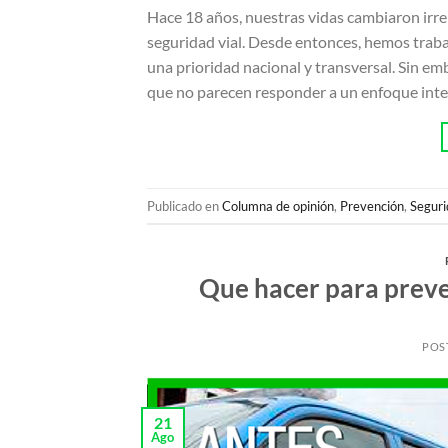
Hace 18 años, nuestras vidas cambiaron irre
seguridad vial. Desde entonces, hemos trab
una prioridad nacional y transversal. Sin e
que no parecen responder a un enfoque int
Publicado en
Columna de opinión
,
Prevención
,
Seguri
Que hacer para prev
POS
21
Ago