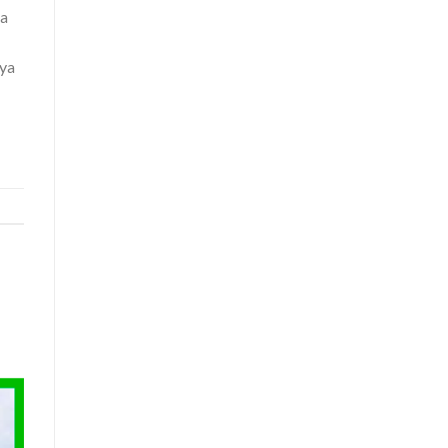
la
 ya