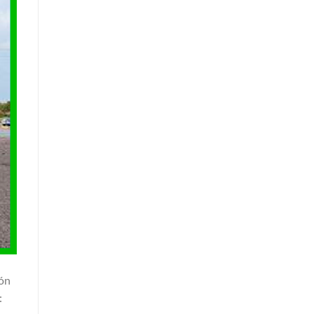
ión
: