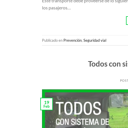
Este transporte debe proveerse de lo siguie
los pasajeros…
Publicado en
Prevención
,
Seguridad vial
Todos con si
POS
19
Feb