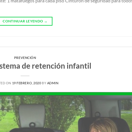
nte: 1 matafuegos para cada piso Cinturón de seguridad para todo
CONTINUAR LEYENDO
→
PREVENCIÓN
stema de retención infantil
TED ON
19 FEBRERO, 2020
BY
ADMIN