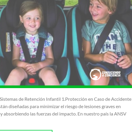
stemas de Retención Infantil 1.Protección en Caso de Accidente
están diseñadas para minimizar el riesgo de lesiones graves en
 y absorbiendo las fuerzas del impacto. En nuestro país la ANSV