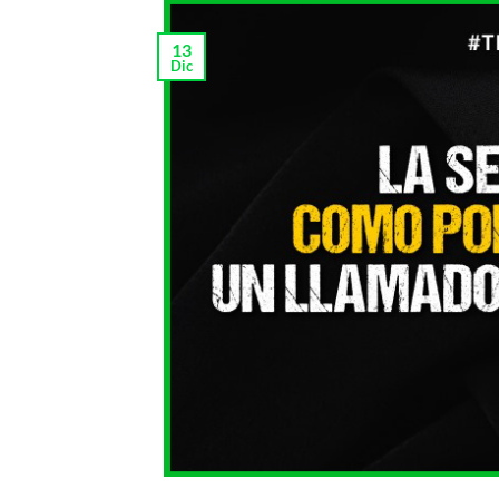
13
Dic