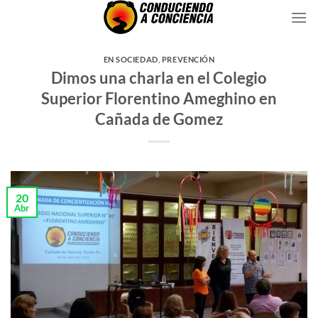
Saltar
al
contenido
EN SOCIEDAD
,
PREVENCIÓN
Dimos una charla en el Colegio
Superior Florentino Ameghino en
Cañada de Gomez
20
Abr