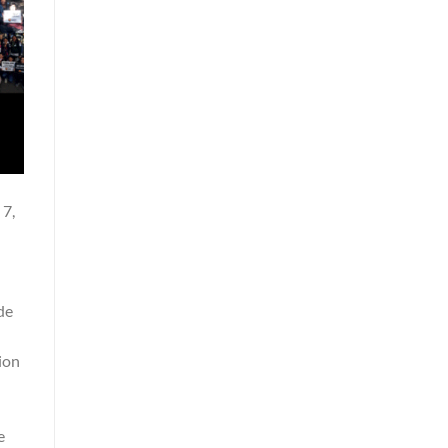
 7,
de
ion
e