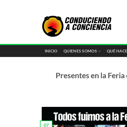
Saltar
al
contenido
INICIO
QUIENES SOMOS
QUÉ HAC
Presentes en la Feria
07