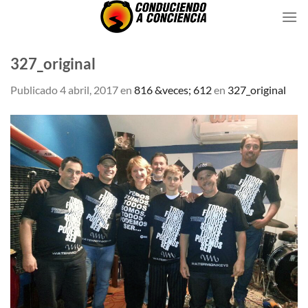
Saltar
al
contenido
327_original
Publicado
4 abril, 2017
en
816 &veces; 612
en
327_original