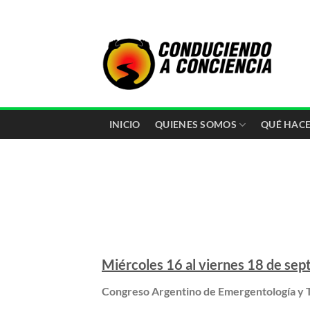
Saltar
al
contenido
INICIO
QUIENES SOMOS
QUÉ HAC
Miércoles 16 al viernes 18 de se
Congreso Argentino de Emergentología y