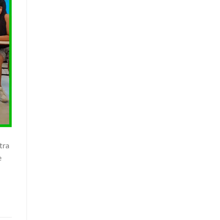
tra
e