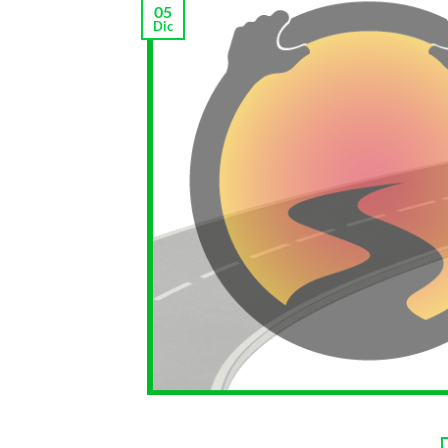
05
Dic