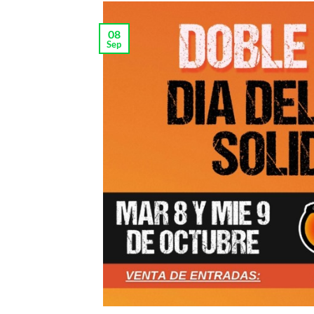
08
Sep