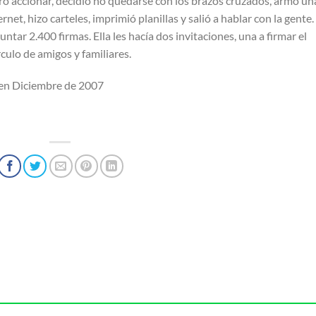
tro accionar, decidió no quedarse con los brazos cruzados, armó un
rnet, hizo carteles, imprimió planillas y salió a hablar con la gente.
untar 2.400 firmas. Ella les hacía dos invitaciones, una a firmar el
írculo de amigos y familiares.
en Diciembre de 2007