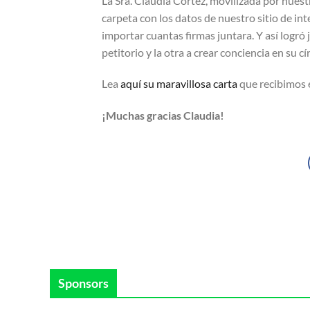
La Sra. Claudia Cortez, movilizada por nues
carpeta con los datos de nuestro sitio de inte
importar cuantas firmas juntara. Y así logró j
petitorio y la otra a crear conciencia en su c
Lea
aquí su maravillosa carta
que recibimos 
¡Muchas gracias Claudia!
Sponsors