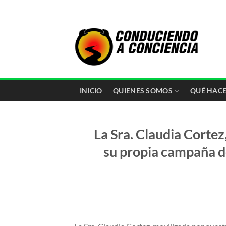
Saltar
al
contenido
INICIO
QUIENES SOMOS
QUÉ HAC
La Sra. Claudia Corte
su propia campaña de